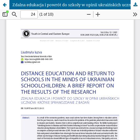
Zdalna edukacja i powrót do szkoły w opinii ukraińskich uczniów: krótkie sprawozdanie z badań