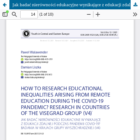
Jak badać nierówności edukacyjne wynikające z edukacji zdalnej podczas pandemii covid-19? Badania w krajach Grupy Wyszechradzkiej (V4)