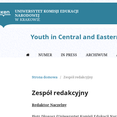
UNIWERSYTET KOMISJI EDUKACJI
NARODOWEJ
W KRAKOWIE
Youth in Central and Easte
NUMER
IN PRESS
ARCHIWUM
Strona domowa
/
Zespół redakcyjny
Zespół redakcyjny
Redaktor Naczelny
Piotr Długosz (Uniwersytet Komisji Edukacji N