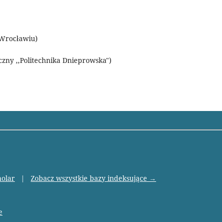
 Wrocławiu)
zny ,,Politechnika Dnieprowska")
holar
|
Zobacz wszystkie bazy indeksujące →
e