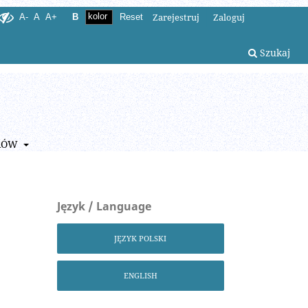
Zarejestruj
Zaloguj
A-
A
A+
B
Reset
Szukaj
RÓW
Język / Language
JĘZYK POLSKI
ENGLISH