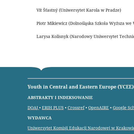
Vít Šťastný (Uniwersytet Karola w Pradze)
Piotr Mikiewicz (Dolnośląska Szkoła Wyższa we
Larysa Kolisnyk (Narodowy Uniwersytet Technic
Youth in Central and Eastern Europe (YCEE)
ABSTRAKTY I INDEKSOWANIE
DOAJ
•
ERIH PLUS
•
Crossref
•
OpenAIRE
•
Google Sc
WYDAWCA
Uniwersytet Komisji Edukacji Narodowej w Krakowi