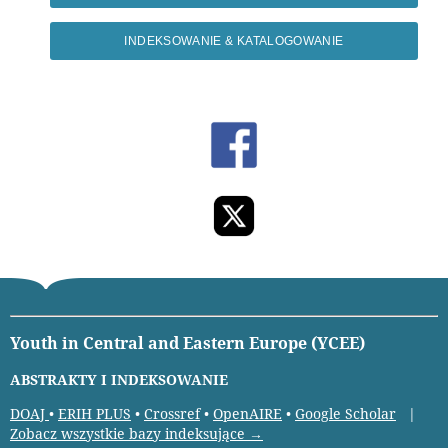
INDEKSOWANIE & KATALOGOWANIE
Youth in Central and Eastern Europe (YCEE)
ABSTRAKTY I INDEKSOWANIE
DOAJ
•
ERIH PLUS
•
Crossref
•
OpenAIRE
•
Google Scholar
|
Zobacz wszystkie bazy indeksujące →