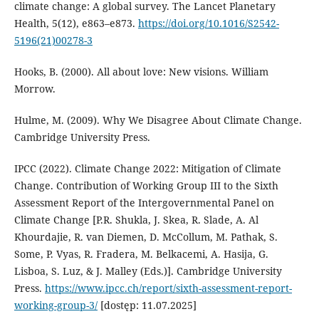
climate change: A global survey. The Lancet Planetary
Health, 5(12), e863–e873.
https://doi.org/10.1016/S2542-
5196(21)00278-3
Hooks, B. (2000). All about love: New visions. William
Morrow.
Hulme, M. (2009). Why We Disagree About Climate Change.
Cambridge University Press.
IPCC (2022). Climate Change 2022: Mitigation of Climate
Change. Contribution of Working Group III to the Sixth
Assessment Report of the Intergovernmental Panel on
Climate Change [P.R. Shukla, J. Skea, R. Slade, A. Al
Khourdajie, R. van Diemen, D. McCollum, M. Pathak, S.
Some, P. Vyas, R. Fradera, M. Belkacemi, A. Hasija, G.
Lisboa, S. Luz, & J. Malley (Eds.)]. Cambridge University
Press.
https://www.ipcc.ch/report/sixth-assessment-report-
working-group-3/
[dostęp: 11.07.2025]