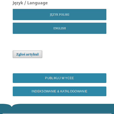
Język / Language
JĘZYK POLSKI
ENGLISH
Zgłoś artykuł
PUBLIKUJ W YCEE
INDEKSOWANIE & KATALOGOWANIE