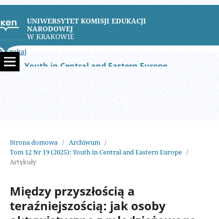
UNIWERSYTET KOMISJI EDUKACJI
NARODOWEJ
W KRAKOWIE
Szukaj
Youth in Central and Eastern Europe
Strona domowa
/
Archiwum
/
Tom 12 Nr 19 (2025): Youth in Central and Eastern Europe
/
Artykuły
Między przyszłością a
teraźniejszością: jak osoby