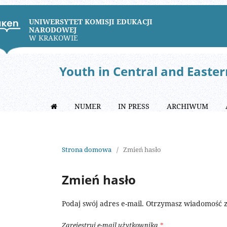
UNIWERSYTET KOMISJI EDUKACJI
NARODOWEJ
W KRAKOWIE
Youth in Central and Easte
NUMER
IN PRESS
ARCHIWUM
Strona domowa
/
Zmień hasło
Zmień hasło
Podaj swój adres e-mail. Otrzymasz wiadomość z 
Zarejestruj e-mail użytkownika
*