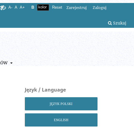
Zarejestruj
Zaloguj
A-
A
A+
B
Reset
Szukaj
RÓW
Język / Language
JĘZYK POLSKI
ENGLISH