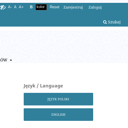
Zarejestruj
Zaloguj
A-
A
A+
B
Reset
Szukaj
RÓW
Język / Language
JĘZYK POLSKI
ENGLISH