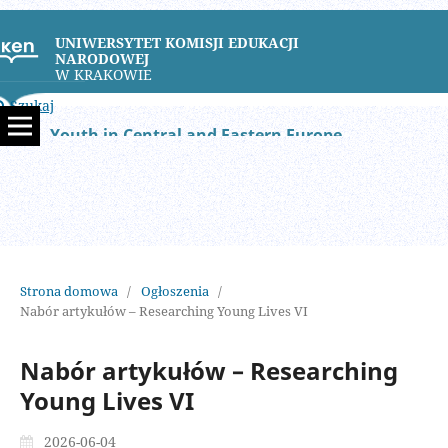
UNIWERSYTET KOMISJI EDUKACJI
NARODOWEJ
W KRAKOWIE
Szukaj
Youth in Central and Eastern Europe
Strona domowa
/
Ogłoszenia
/
Nabór artykułów – Researching Young Lives VI
Nabór artykułów – Researching
Young Lives VI
2026-06-04