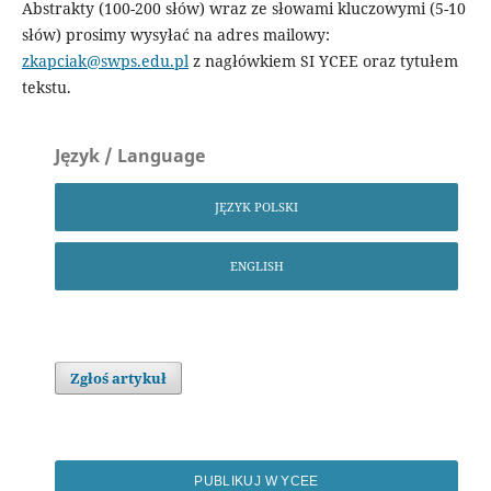
Abstrakty (100-200 słów) wraz ze słowami kluczowymi (5-10
słów) prosimy wysyłać na adres mailowy:
zkapciak@swps.edu.pl
z nagłówkiem SI YCEE oraz tytułem
tekstu.
Język / Language
JĘZYK POLSKI
ENGLISH
Zgłoś artykuł
PUBLIKUJ W YCEE