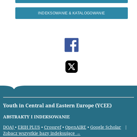
INDEKSOWANIE & KATALOGOWANIE
Youth in Central and Eastern Europe (YCEE)
ABSTRAKTY I INDEKSOWANIE
DOAJ
•
ERIH PLUS
•
Crossref
•
OpenAIRE
•
Google Scholar
|
Zobacz wszystkie bazy indeksujące →