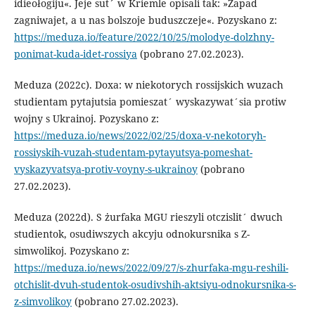
idieołogiju«. Jeje sut´ w Kriemle opisali tak: »Zapad
zagniwajet, a u nas bolszoje buduszczeje«. Pozyskano z:
https://meduza.io/feature/2022/10/25/molodye-dolzhny-
ponimat-kuda-idet-rossiya
(pobrano 27.02.2023).
Meduza (2022c). Doxa: w niekotorych rossijskich wuzach
studientam pytajutsia pomieszat´ wyskazywat´sia protiw
wojny s Ukrainoj. Pozyskano z:
https://meduza.io/news/2022/02/25/doxa-v-nekotoryh-
rossiyskih-vuzah-studentam-pytayutsya-pomeshat-
vyskazyvatsya-protiv-voyny-s-ukrainoy
(pobrano
27.02.2023).
Meduza (2022d). S żurfaka MGU rieszyli otczislit´ dwuch
studientok, osudiwszych akcyju odnokursnika s Z-
simwolikoj. Pozyskano z:
https://meduza.io/news/2022/09/27/s-zhurfaka-mgu-reshili-
otchislit-dvuh-studentok-osudivshih-aktsiyu-odnokursnika-s-
z-simvolikoy
(pobrano 27.02.2023).