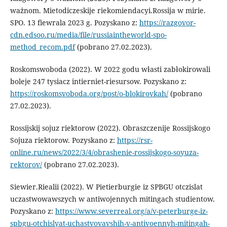
ważnom. Mietodiczeskije riekomiendacyi.Rossija w mirie.
SPO. 13 fiewrala 2023 g. Pozyskano z:
https://razgovor-
cdn.edsoo.ru/media/file/russiaintheworld-spo-
method_recom.pdf
(pobrano 27.02.2023).
Roskomswoboda (2022). W 2022 godu własti zabłokirowali
boleje 247 tysiacz intierniet-riesursow. Pozyskano z:
https://roskomsvoboda.org/post/o-blokirovkah/
(pobrano
27.02.2023).
Rossijskij sojuz riektorow (2022). Obraszczenije Rossijskogo
Sojuza riektorow. Pozyskano z:
https://rsr-
online.ru/news/2022/3/4/obrashenie-rossijskogo-soyuza-
rektorov/
(pobrano 27.02.2023).
Siewier.Riealii (2022). W Pietierburgie iz SPBGU otczislat
uczastwowawszych w antiwojennych mitingach studientow.
Pozyskano z:
https://www.severreal.org/a/v-peterburge-iz-
spbgu-otchislyat-uchastvovavshih-v-antivoennyh-mitingah-