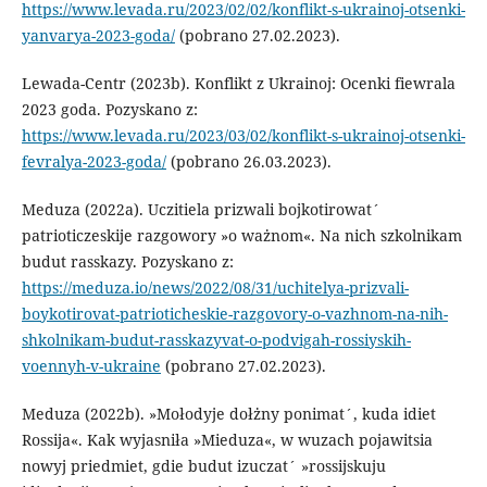
https://www.levada.ru/2023/02/02/konflikt-s-ukrainoj-otsenki-
yanvarya-2023-goda/
(pobrano 27.02.2023).
Lewada-Centr (2023b). Konflikt z Ukrainoj: Ocenki fiewrala
2023 goda. Pozyskano z:
https://www.levada.ru/2023/03/02/konflikt-s-ukrainoj-otsenki-
fevralya-2023-goda/
(pobrano 26.03.2023).
Meduza (2022a). Uczitiela prizwali bojkotirowat´
patrioticzeskije razgowory »o ważnom«. Na nich szkolnikam
budut rasskazy. Pozyskano z:
https://meduza.io/news/2022/08/31/uchitelya-prizvali-
boykotirovat-patrioticheskie-razgovory-o-vazhnom-na-nih-
shkolnikam-budut-rasskazyvat-o-podvigah-rossiyskih-
voennyh-v-ukraine
(pobrano 27.02.2023).
Meduza (2022b). »Mołodyje dołżny ponimat´, kuda idiet
Rossija«. Kak wyjasniła »Mieduza«, w wuzach pojawitsia
nowyj priedmiet, gdie budut izuczat´ »rossijskuju