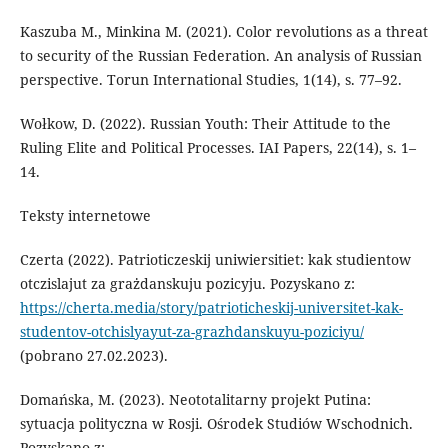
Kaszuba M., Minkina M. (2021). Color revolutions as a threat
to security of the Russian Federation. An analysis of Russian
perspective. Torun International Studies, 1(14), s. 77–92.
Wołkow, D. (2022). Russian Youth: Their Attitude to the
Ruling Elite and Political Processes. IAI Papers, 22(14), s. 1–
14.
Teksty internetowe
Czerta (2022). Patrioticzeskij uniwiersitiet: kak studientow
otczislajut za grażdanskuju pozicyju. Pozyskano z:
https://cherta.media/story/patrioticheskij-universitet-kak-
studentov-otchislyayut-za-grazhdanskuyu-poziciyu/
(pobrano 27.02.2023).
Domańska, M. (2023). Neototalitarny projekt Putina:
sytuacja polityczna w Rosji. Ośrodek Studiów Wschodnich.
Pozyskano z: