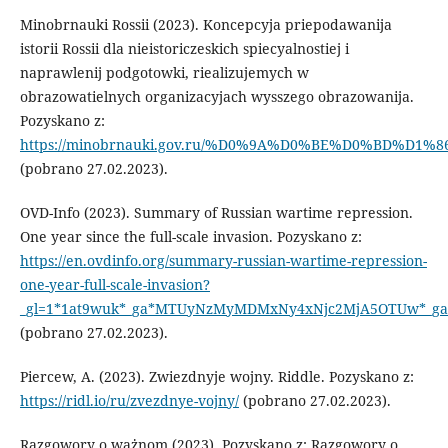
Minobrnauki Rossii (2023). Koncepcyja priepodawanija
istorii Rossii dla nieistoriczeskich spiecyalnostiej i
naprawlenij podgotowki, riealizujemych w
obrazowatielnych organizacyjach wysszego obrazowanija.
Pozyskano z:
https://minobrnauki.gov.ru/%D0%9A%D0%BE%D0%BD%D
(pobrano 27.02.2023).
OVD-Info (2023). Summary of Russian wartime repression.
One year since the full-scale invasion. Pozyskano z:
https://en.ovdinfo.org/summary-russian-wartime-repression-
one-year-full-scale-invasion?
_gl=1*1at9wuk*_ga*MTUyNzMyMDMxNy4xNjc2MjA5OTUw*_g
(pobrano 27.02.2023).
Piercew, A. (2023). Zwiezdnyje wojny. Riddle. Pozyskano z:
https://ridl.io/ru/zvezdnye-vojny/
(pobrano 27.02.2023).
Razgowory o ważnom (2023). Pozyskano z: Razgowory o