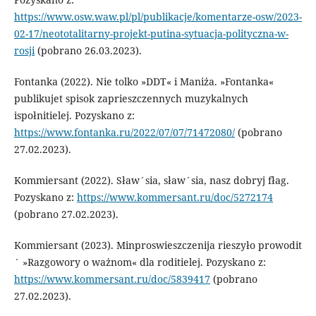
https://www.osw.waw.pl/pl/publikacje/komentarze-osw/2023-
02-17/neototalitarny-projekt-putina-sytuacja-polityczna-w-
rosji
(pobrano 26.03.2023).
Fontanka (2022). Nie tolko »DDT« i Maniża. »Fontanka«
publikujet spisok zaprieszczennych muzykalnych
ispołnitielej. Pozyskano z:
https://www.fontanka.ru/2022/07/07/71472080/
(pobrano
27.02.2023).
Kommiersant (2022). Sław´sia, sław´sia, nasz dobryj fłag.
Pozyskano z:
https://www.kommersant.ru/doc/5272174
(pobrano 27.02.2023).
Kommiersant (2023). Minproswieszczenija rieszyło prowodit
´ »Razgowory o ważnom« dla roditielej. Pozyskano z:
https://www.kommersant.ru/doc/5839417
(pobrano
27.02.2023).