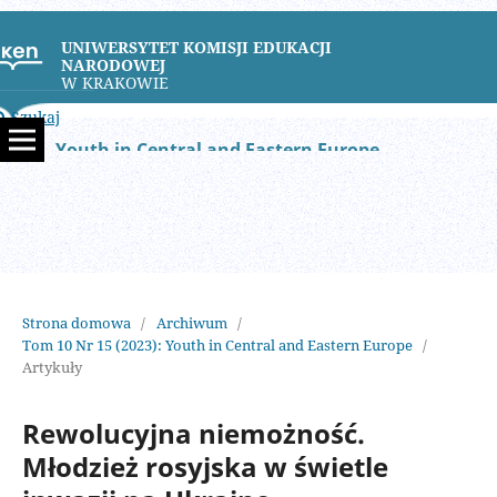
UNIWERSYTET KOMISJI EDUKACJI
NARODOWEJ
W KRAKOWIE
Szukaj
Youth in Central and Eastern Europe
Strona domowa
/
Archiwum
/
Tom 10 Nr 15 (2023): Youth in Central and Eastern Europe
/
Artykuły
Rewolucyjna niemożność.
Młodzież rosyjska w świetle