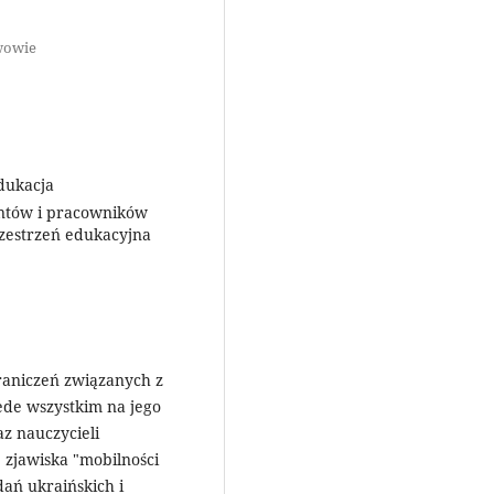
wowie
dukacja
entów i pracowników
zestrzeń edukacyjna
aniczeń związanych z
ede wszystkim na jego
z nauczycieli
 zjawiska "mobilności
ań ukraińskich i