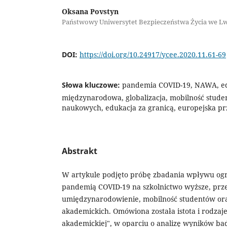
Oksana Povstyn
Państwowy Uniwersytet Bezpieczeństwa Życia we L
DOI:
https://doi.org/10.24917/ycee.2020.11.61-69
Słowa kluczowe:
pandemia COVID-19, NAWA, e
międzynarodowa, globalizacja, mobilność stud
naukowych, edukacja za granicą, europejska pr
Abstrakt
W artykule podjęto próbę zbadania wpływu ogr
pandemią COVID-19 na szkolnictwo wyższe, prz
umiędzynarodowienie, mobilność studentów ora
akademickich. Omówiona została istota i rodzaje
akademickiej", w oparciu o analizę wyników bad