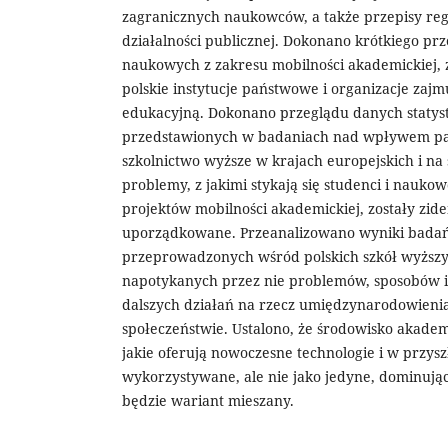
zagranicznych naukowców, a także przepisy reg
działalności publicznej. Dokonano krótkiego pr
naukowych z zakresu mobilności akademickiej, 
polskie instytucje państwowe i organizacje zajmu
edukacyjną. Dokonano przeglądu danych statys
przedstawionych w badaniach nad wpływem pa
szkolnictwo wyższe w krajach europejskich i na
problemy, z jakimi stykają się studenci i naukow
projektów mobilności akademickiej, zostały zid
uporządkowane. Przeanalizowano wyniki bada
przeprowadzonych wśród polskich szkół wyższy
napotykanych przez nie problemów, sposobów 
dalszych działań na rzecz umiędzynarodowieni
społeczeństwie. Ustalono, że środowisko akadem
jakie oferują nowoczesne technologie i w przysz
wykorzystywane, ale nie jako jedyne, dominują
będzie wariant mieszany.