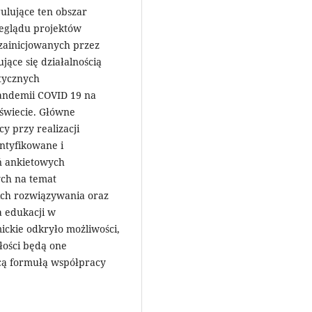
ulujące ten obszar
zeglądu projektów
zainicjowanych przez
jące się działalnością
tycznych
ndemii COVID 19 na
 świecie. Główne
cy przy realizacji
entyfikowane i
ń ankietowych
ch na temat
ich rozwiązywania oraz
a edukacji w
ickie odkryło możliwości,
łości będą one
cą formułą współpracy