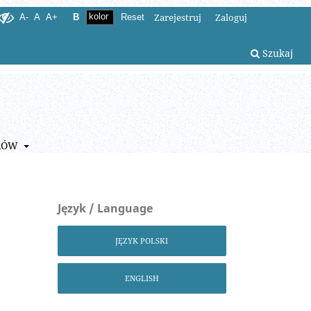
Zarejestruj
Zaloguj
A-
A
A+
B
Reset
Szukaj
RÓW
Język / Language
JĘZYK POLSKI
ENGLISH