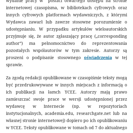
wydanie pracy w postaci otwartego dostępu na stronie
internetowej czasopisma, w bibliotekach cyfrowych oraz
innych cyfrowych platformach wydawniczych, z którymi
Wydawca zawarł lub zawrze stosowne porozumienie o
udostępnianiu. W przypadku artykułów wieloautorskich
przyjmuje się, że autor zgłaszający pracę („corresponding
author”) ma pełnomocnictwo do reprezentowania
pozostałych współautorów w tym zakresie. Autorzy są
proszeni o podpisanie stosownego
oświadczenia
w tej
sprawie.
Za zgodą redakcji opublikowane w czasopiśmie teksty mogą
być przedrukowywane w innych miejscach z informacją o
ich publikacji na łamch YCEE. Autorzy mają prawo
zamieszczać swoje prace w wersji udostępnionej przez
wydawcę w Internecie (np. w repozytoriach
instytucjonalnych, academia.edu, researchgate.net lub na
własnej stronie internetowej) dopiero po ich opublikowaniu
w YCEE. Teksty opublikowane w tomach od 7 do aktualnego