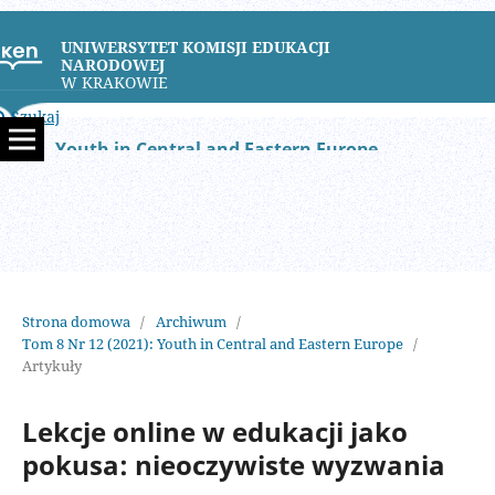
UNIWERSYTET KOMISJI EDUKACJI
NARODOWEJ
W KRAKOWIE
Szukaj
Youth in Central and Eastern Europe
Strona domowa
/
Archiwum
/
Tom 8 Nr 12 (2021): Youth in Central and Eastern Europe
/
Artykuły
Lekcje online w edukacji jako
pokusa: nieoczywiste wyzwania