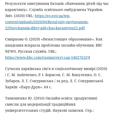
Результати опитування батьків «Навчання дітей під час
карантину». Служба освітнього омбудсмена України.
Звіт. (2020) URL:
https://eo.gov.ua/wp-
content/uploads/2020/04/Rezul-taty-opytuvannia-
22Navchannia-ditey-pid-chas-karantynu22.pdf
Смирнова О. (2020) «Ненастоящее образование». Как
пандемия вскрыла проблемы онлайн-обучения. BBC
NEWS. Русская служба. URL:
https://www.bbc.com/russian/vert-cap-54027632)
]
Сучасна харківська сім’я в соціологічному вимірі (2020)
/ С. М. Аніпченко, Р. І. Борисов, С. М. Вакуленко, О. С.
Зубарєв, Л. Г. Сокурянська / за ред. Л. Г. Сокурянської.
Харків: «Пару-Друк». 64 с.
Тимошенко Ю. (2016) Онлайн-освіта: продуктивні
смисли для модернізації традиційних
університетських студій. Наукові записки. Сер.: