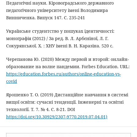
Педагогічні науки. Кіровоградського державного
педагогічного університету імені Володимира
Винниченка. Випуск 147. С. 235-241
Українське студентство у пошуках ідентичності:
монографія (2012) / За ред. В. Л. Арбєніної, Л. Г.
Сокурянської. Х. : ХНУ імені В. Н. Каразіна. 520 с.
Черепанова Ю. (2020) Между первой и второй: онлайн-
образование на волне пандемии. Forbes Education. URL:
https://education.forbes.ru/authors/online-education-vs-
covid
Ярошенко Т. О. (2019) Дистанційне навчання в системі
вищої освіти: сучасні тенденції. Інженерні та освітні
технології. Т. 7. № 4. С. 8-21. DOI
https://doi.org/10.30929/2307-9770.2019.07.04.01)