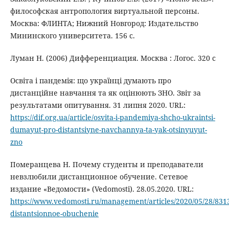
философская антропология виртуальной персоны.
Москва: ФЛИНТА; Нижний Новгород: Издательство
Мининского университета. 156 c.
Луман Н. (2006) Дифференциация. Москва : Логос. 320 с
Освіта і пандемія: що українці думають про
дистанційне навчання та як оцінюють ЗНО. Звіт за
результатами опитування. 31 липня 2020. URL:
https://dif.org.ua/article/osvita-i-pandemiya-shcho-ukraintsi-
dumayut-pro-distantsiyne-navchannya-ta-yak-otsinyuyut-
zno
Померанцева Н. Почему студенты и преподаватели
невзлюбили дистанционное обучение. Сетевое
издание «Ведомости» (Vedomosti). 28.05.2020. URL:
https://www.vedomosti.ru/management/articles/2020/05/28/831
distantsionnoe-obuchenie