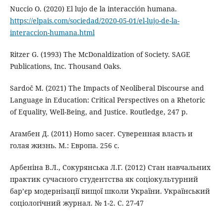
Nuccio O. (2020) El lujo de la interacción humana.
https://elpais.com/sociedad/2020-05-01/el-lujo-de-la-
interaccion-humana.html
Ritzer G. (1993) The McDonaldization of Society. SAGE
Publications, Inc. Thousand Oaks.
Sardoč M. (2021) The Impacts of Neoliberal Discourse and
Language in Education: Critical Perspectives on a Rhetoric
of Equality, Well-Being, and Justice. Routledge, 247 p.
Агамбен Д. (2011) Homo sacer. Суверенная власть и
голая жизнь. М.: Европа. 256 с.
Арбеніна В.Л., Сокурянська Л.Г. (2012) Стан навчальних
практик сучасного студентства як соціокультурний
бар’єр модернізації вищої школи України. Український
соціологічний журнал. № 1-2. С. 27-47