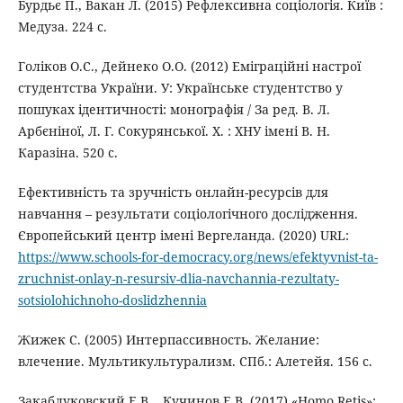
Бурдьє П., Вакан Л. (2015) Рефлексивна соціологія. Київ :
Медуза. 224 с.
Голіков О.С., Дейнеко О.О. (2012) Еміграційні настрої
студентства України. У: Українське студентство у
пошуках ідентичності: монографія / За ред. В. Л.
Арбєніної, Л. Г. Сокурянської. Х. : ХНУ імені В. Н.
Каразіна. 520 с.
Ефективність та зручність онлайн-ресурсів для
навчання – результати соціологічного дослідження.
Європейський центр імені Вергеланда. (2020) URL:
https://www.schools-for-democracy.org/news/efektyvnist-ta-
zruchnist-onlay-n-resursiv-dlia-navchannia-rezultaty-
sotsiolohichnoho-doslidzhennia
Жижек С. (2005) Интерпассивность. Желание:
влечение. Мультикультурализм. СПб.: Алетейя. 156 c.
Закаблуковский Е.В. , Кучинов Е.В. (2017) «Homo Retis»: