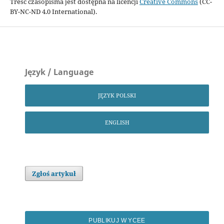
Treść czasopisma jest dostępna na licencji
Creative Commons
(CC-
BY-NC-ND 4.0 International).
Język / Language
JĘZYK POLSKI
ENGLISH
Zgłoś artykuł
PUBLIKUJ W YCEE