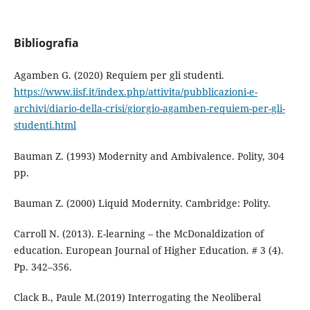
Bibliografia
Agamben G. (2020) Requiem per gli studenti.
https://www.iisf.it/index.php/attivita/pubblicazioni-e-
archivi/diario-della-crisi/giorgio-agamben-requiem-per-gli-
studenti.html
Bauman Z. (1993) Modernity and Ambivalence. Polity, 304
pp.
Bauman Z. (2000) Liquid Modernity. Cambridge: Polity.
Carroll N. (2013). E-learning – the McDonaldization of
education. European Journal of Higher Education. # 3 (4).
Pp. 342–356.
Clack B., Paule M.(2019) Interrogating the Neoliberal