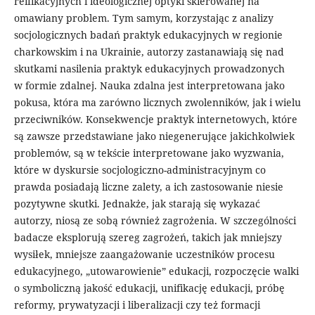
reifikacyjnych i ideologicznej optyki skierowanej na
omawiany problem. Tym samym, korzystając z analizy
socjologicznych badań praktyk edukacyjnych w regionie
charkowskim i na Ukrainie, autorzy zastanawiają się nad
skutkami nasilenia praktyk edukacyjnych prowadzonych
w formie zdalnej. Nauka zdalna jest interpretowana jako
pokusa, która ma zarówno licznych zwolenników, jak i wielu
przeciwników. Konsekwencje praktyk internetowych, które
są zawsze przedstawiane jako niegenerujące jakichkolwiek
problemów, są w tekście interpretowane jako wyzwania,
które w dyskursie socjologiczno-administracyjnym co
prawda posiadają liczne zalety, a ich zastosowanie niesie
pozytywne skutki. Jednakże, jak starają się wykazać
autorzy, niosą ze sobą również zagrożenia. W szczególności
badacze eksplorują szereg zagrożeń, takich jak mniejszy
wysiłek, mniejsze zaangażowanie uczestników procesu
edukacyjnego, „utowarowienie” edukacji, rozpoczęcie walki
o symboliczną jakość edukacji, unifikację edukacji, próbę
reformy, prywatyzacji i liberalizacji czy też formacji