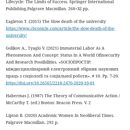
Lifecycle: The Limits of Success. Springer International
Publishing,Palgrave Macmillan. 268+XI pp.
Eagleton T. (2015) The Slow death of the university
https://www.chronicle.com/article/the-slow-death-of-the-
university/
Golikov A., Tyaglo V. (2021) Immaterial Labor As A
Phenomenon And Concept: Status In A World Ofinsecurity
And Research Possibilities. «SOCIOПРОСТІР:
міждисциплінарний електронний збірник наукових
праць з соціології та соціальної роботи». # 10. Pp. 7-20.
https://doi.org/10.26565/2218-2470-2020-10-01
Habermas J. (1987) The Theory of Communicative Action /
McCarthy T. (ed.) Boston: Beacon Press. V. 2
Lipton B. (2020) Academic Women In Neoliberal Times.
Palgrave Macmillan. 292 p.