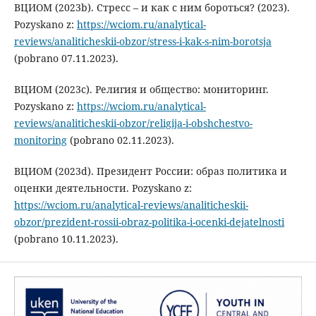
ВЦИОМ (2023b). Стресс – и как с ним бороться? (2023).
Pozyskano z:
https://wciom.ru/analytical-
reviews/analiticheskii-obzor/stress-i-kak-s-nim-borotsja
(pobrano 07.11.2023).
ВЦИОМ (2023c). Религия и общество: мониторинг.
Pozyskano z:
https://wciom.ru/analytical-
reviews/analiticheskii-obzor/religija-i-obshchestvo-
monitoring
(pobrano 02.11.2023).
ВЦИОМ (2023d). Президент России: образ политика и
оценки деятельности. Pozyskano z:
https://wciom.ru/analytical-reviews/analiticheskii-
obzor/prezident-rossii-obraz-politika-i-ocenki-dejatelnosti
(pobrano 10.11.2023).