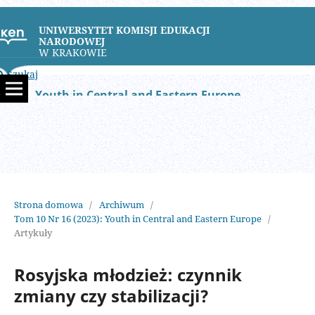
UNIWERSYTET KOMISJI EDUKACJI
NARODOWEJ
W KRAKOWIE
Szukaj
Youth in Central and Eastern Europe
Strona domowa
/
Archiwum
/
Tom 10 Nr 16 (2023): Youth in Central and Eastern Europe
/
Artykuły
Rosyjska młodzież: czynnik
zmiany czy stabilizacji?