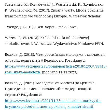
Szafraniec, K., Domalewski, J., Wasielewski, K., Szymborski,
P., Wernerowicz, M. (2017). Zmiana warty, Młode pokolenia
transformacji we wschodniej Europie. Warszawa: Scholar.
Twenge, J. (2019). iGen. Sopot: Smak Słowa.
Wrzesień, W. (2013). Krótka historia młodzieżowej
subkulturowości. Warszawa: Wydawnictwo Naukowe PWN.
Волков, Д. (2018). Чем российская молодежь отличается
от своих родителей // Ведомости. Pozyskano z:
https://www.vedomosti.ru/opinion/articles/2018/12/05/788410-
rossiiskaya-molodezh
. (pobrano 11.11.2023).
Волков, Д. (2021). Молодежь от Москвы до Брянска.
Приведет ли смена поколений к модернизации
страны? Pozyskano z:
https://www.levada.ru/2021/11/25/molodezh-ot-moskvy-do-
bryanska-privedet-li-smena-pokolenij-k-modernizatsii-