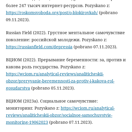
более 247 тысяч интернет-ресурсов. Pozyskano z:
https://roskomsvoboda.org/post/o-blokirovkah/
(pobrano
09.11.2023).
Russian Field (2022). Грустное ментальное самочувствие
поколение: российской молодежи. Pozyskano z:
https://russianfield.com/depressia
(pobrano 07.11.2023).
ВЦИОМ (2022). Прерывание беременности: за, против и
какова роль государства. Pozyskano z:
https://wciom.ru/analytical-reviews/analiticheskii-
obzor/preryvanie-beremennosti-za-protiv-i-kakova-rol-
gosudarstva
(pobrano 05.11.2023).
ВЦИОМ (2023a). Социальное самочувствие:
мониторинг. Pozyskano z:
https://wciom.ru/analytical-
reviews/analiticheskii-obzor/socialnoe-samochuvstvie-
monitoring-19062023
(pobrano 07.11.2023).