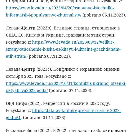
информации и популярные журналисты. Pozyskano z:
https://www.levada.ru/2023/04/20/osnovnye-istochniki-
informatsii-i-populyarnye-zhurnalisty/
(pobrano 06.11.2023).
Левада-Центр (2023b). Великие страны, отношение к
США, ЕС, Китаю и Украине, гражданам этих стран.
Pozyskano z:
https://www.levada.ru/2023/09/12/velikie-
strany-otnoshenie-k-ssha-es-kitayu-i-ukraine-grazhdanam-
etih-stran/
(pobrano 07.11.2023).
Левада-Центр (2023c). Конфликт с Украиной: оценки
октября 2023 года. Pozyskano z:
https://www.levada.ru/2023/10/31/konflikt-s-ukrainoj-otsenki-
oktyabrya2023-goda/
(pobrano 07.11.2023).
ОВД-Инфо (2022). Репрессии в России в 2022 году.
Pozyskano z:
https://data.ovd.info/repressii-v-rossii-v-2022-
godu#1
. (pobrano 01.11.2023).
Роскомсвобода (2022). В 2022 году власти заблокировали