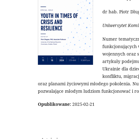
dr hab. Piotr Dłu
Uniwersytet Komi
Numer tematyczn
funkcjonujących
wojennych oraz s
artykuły podejm
Ukrainie dla dzi
konfliktu, migra
oraz planami życiowymi młodego pokolenia. Nu
pozwalające młodym ludziom funkcjonować i roz
Opublikowane:
2025-02-21