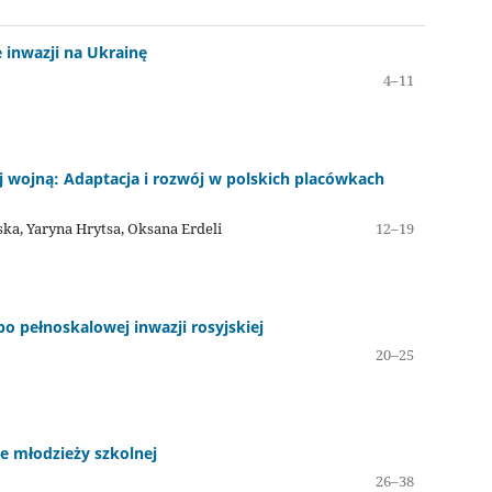
e inwazji na Ukrainę
4–11
j wojną: Adaptacja i rozwój w polskich placówkach
ka, Yaryna Hrytsa, Oksana Erdeli
12–19
po pełnoskalowej inwazji rosyjskiej
20–25
ne młodzieży szkolnej
26–38