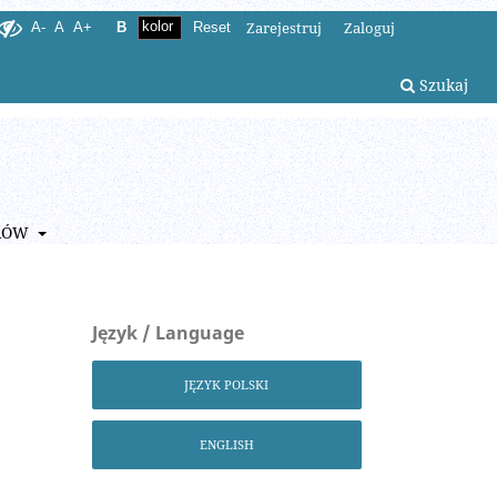
Zarejestruj
Zaloguj
A-
A
A+
B
Reset
Szukaj
RÓW
Język / Language
JĘZYK POLSKI
ENGLISH